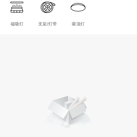
磁吸灯
支架/灯带
吸顶灯